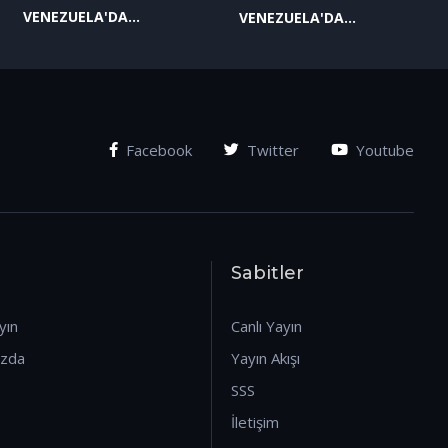
VENEZUELA'DA
VENEZUELA'DA
YAŞANAN SON
YAŞANAN SON
GELİŞMELER-2
GELİŞMELER-1
(07.01.2026)
(07.01.2026)
Facebook
Twitter
Youtube
Sabitler
yın
Canlı Yayın
ızda
Yayın Akışı
SSS
İletişim