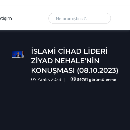
Ne aramıştınız
etişim
İSLAMİ CİHAD LİDERİ
ZİYAD NEHALE'NİN
KONUŞMASI (08.10.2023)
07 Aralık 2023
59781 görüntülenme