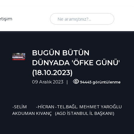
Ne aramıştınız
etişim
BUGÜN BÜTÜN
DÜNYADA 'ÖFKE GÜNÜ'
(18.10.2023)
09 Aralık 2023
94445 görüntülenme
-SELİM
-HİCRAN
-TEL.BAĞL. MEHMET YAROĞLU
AKDUMAN
KIVANÇ
(AGD İSTANBUL İL BAŞKANI)