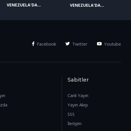
VENEZUELA'DA
VENEZUELA'DA
YAŞANAN SON
YAŞANAN SON
GELİŞMELER-2
GELİŞMELER-1
(07.01.2026)
(07.01.2026)
Facebook
Twitter
Youtube
Sabitler
yın
Canlı Yayın
ızda
Yayın Akışı
SSS
İletişim