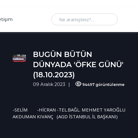
Ne aramıştınız
etişim
BUGÜN BÜTÜN
DÜNYADA 'ÖFKE GÜNÜ'
(18.10.2023)
09 Aralık 2023
94497 görüntülenme
-SELİM
-HİCRAN
-TEL.BAĞL. MEHMET YAROĞLU
AKDUMAN
KIVANÇ
(AGD İSTANBUL İL BAŞKANI)