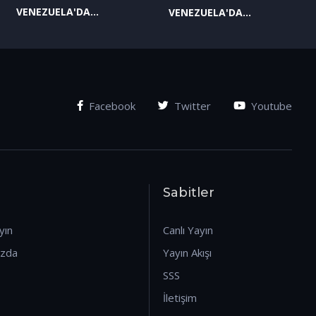
VENEZUELA'DA
VENEZUELA'DA
YAŞANAN SON
YAŞANAN SON
GELİŞMELER-2
GELİŞMELER-1
(07.01.2026)
(07.01.2026)
Facebook
Twitter
Youtube
Sabitler
yın
Canlı Yayın
ızda
Yayın Akışı
SSS
İletişim