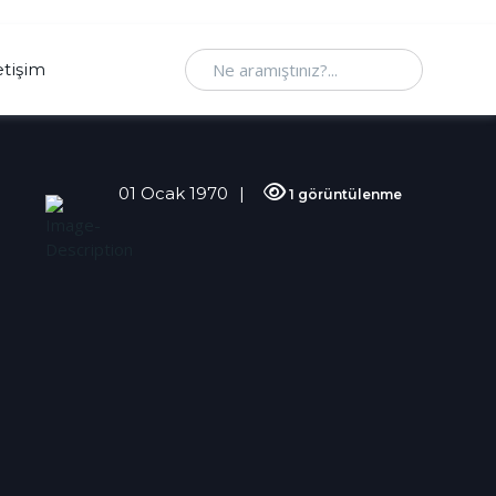
Ne aramıştınız
etişim
01 Ocak 1970
1 görüntülenme