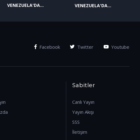
VENEZUELA'DA
VENEZUELA'DA
YAŞANAN SON
YAŞANAN SON
GELİŞMELER-2
GELİŞMELER-1
(07.01.2026)
(07.01.2026)
Facebook
Twitter
Youtube
Sabitler
yın
Canlı Yayın
ızda
Yayın Akışı
SSS
İletişim