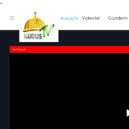
>
Anasayfa
Videolar
Gündem 
not found