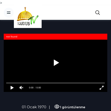
>
not found
0:00
/ 0:00
01 Ocak 1970
1 görüntülenme