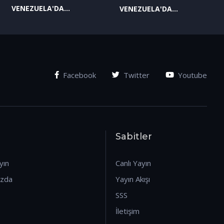
VENEZUELA'DA
VENEZUELA'DA
YAŞANAN SON
YAŞANAN SON
GELİŞMELER-2
GELİŞMELER-1
(07.01.2026)
(07.01.2026)
Facebook
Twitter
Youtube
Sabitler
yın
Canlı Yayın
ızda
Yayın Akışı
SSS
İletişim