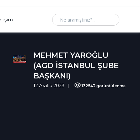
Ne aramıştınız
etişim
MEHMET YAROĞLU
(AGD İSTANBUL ŞUBE
BAŞKANI)
12 Aralık 2023
132543 görüntülenme