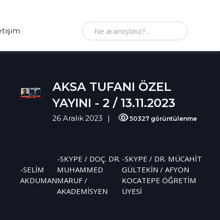
Ne aramıştınız
etişim
AKSA TUFANI ÖZEL
YAYINI - 2 / 13.11.2023
26 Aralık 2023
50327 görüntülenme
-SKYPE / DOÇ. DR.
-SKYPE / DR. MÜCAHİT
-SELİM
MUHAMMED
GÜLTEKİN / AFYON
AKDUMAN
MARUF /
KOCATEPE ÖĞRETİM
AKADEMİSYEN
ÜYESİ