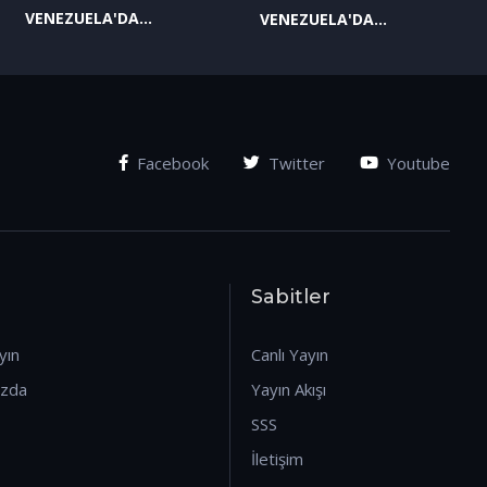
VENEZUELA'DA
VENEZUELA'DA
YAŞANAN SON
YAŞANAN SON
GELİŞMELER-2
GELİŞMELER-1
(07.01.2026)
(07.01.2026)
Facebook
Twitter
Youtube
Sabitler
yın
Canlı Yayın
ızda
Yayın Akışı
SSS
İletişim