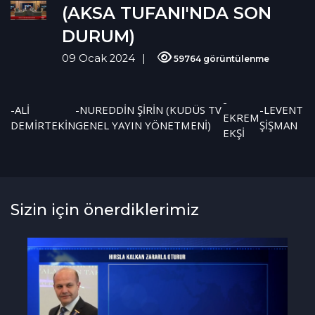
(AKSA TUFANI'NDA SON
DURUM)
09 Ocak 2024
59764 görüntülenme
-
-ALİ
-NUREDDİN ŞİRİN (KUDÜS TV
-LEVENT
EKREM
DEMİRTEKİN
GENEL YAYIN YÖNETMENİ)
ŞİŞMAN
EKŞİ
Sizin için önerdiklerimiz