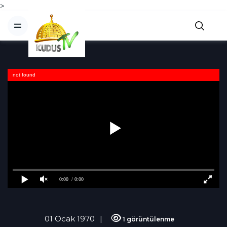
>
not found
0:00
/ 0:00
01 Ocak 1970
1 görüntülenme