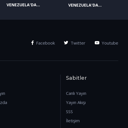
VENEZUELA'DA
VENEZUELA'DA
YAŞANAN SON
YAŞANAN SON
GELİŞMELER-2
GELİŞMELER-1
(07.01.2026)
(07.01.2026)
Facebook
Twitter
Youtube
Sabitler
yın
Canlı Yayın
ızda
Yayın Akışı
SSS
İletişim