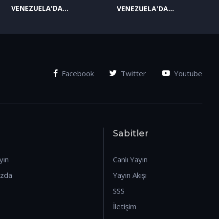
VENEZUELA'DA
VENEZUELA'DA
YAŞANAN SON
YAŞANAN SON
GELİŞMELER-2
GELİŞMELER-1
(07.01.2026)
(07.01.2026)
Facebook
Twitter
Youtube
Sabitler
yın
Canlı Yayın
ızda
Yayın Akışı
SSS
İletişim