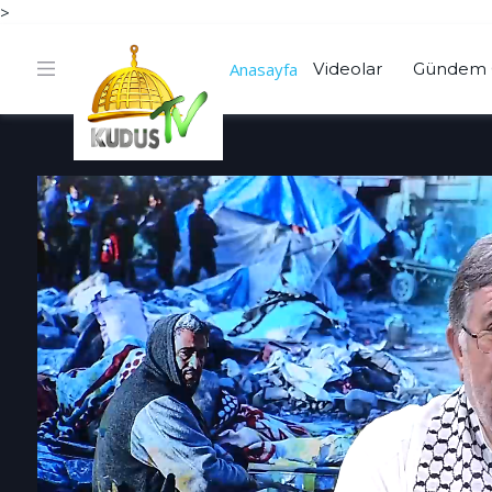
>
Anasayfa
Videolar
Gündem 