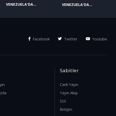
VENEZUELA'DA
VENEZUELA'DA
YAŞANAN SON
YAŞANAN SON
GELİŞMELER-2
GELİŞMELER-1
(07.01.2026)
(07.01.2026)
Facebook
Twitter
Youtube
Sabitler
yın
Canlı Yayın
ızda
Yayın Akışı
SSS
İletişim