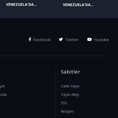
VENEZUELA'DA
VENEZUELA'DA
YAŞANAN SON
YAŞANAN SON
GELİŞMELER-2
GELİŞMELER-1
(07.01.2026)
(07.01.2026)
Facebook
Twitter
Youtube
Sabitler
yın
Canlı Yayın
ızda
Yayın Akışı
SSS
İletişim