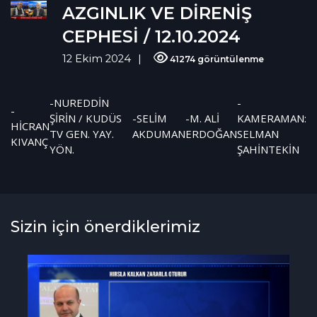
AZGINLIK VE DİRENİŞ
CEPHESİ / 12.10.2024
12 Ekim 2024
41274 görüntülenme
-NUREDDİN
-
-
ŞİRİN / KUDÜS
-SELİM
-M. ALİ
KAMERAMAN:
HİCRAN
TV GEN. YAY.
AKDUMAN
ERDOĞAN
SELMAN
KIVANÇ
YÖN.
ŞAHİNTEKİN
Sizin için önerdiklerimiz