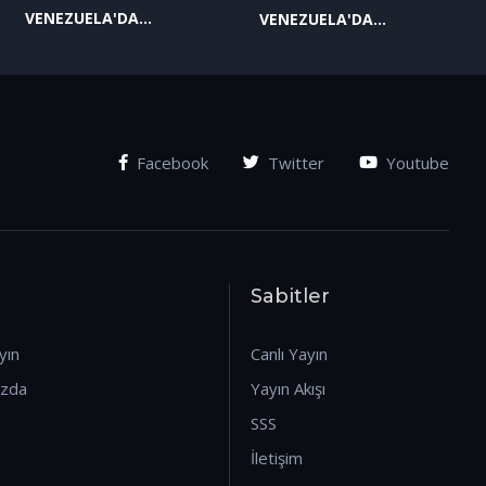
VENEZUELA'DA
VENEZUELA'DA
YAŞANAN SON
YAŞANAN SON
GELİŞMELER-2
GELİŞMELER-1
(07.01.2026)
(07.01.2026)
Facebook
Twitter
Youtube
Sabitler
yın
Canlı Yayın
ızda
Yayın Akışı
SSS
İletişim