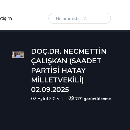
Ne aramıştınız
etişim
DOÇ.DR. NECMETTİN
ÇALIŞKAN (SAADET
PARTİSİ HATAY
MİLLETVEKİLİ)
02.09.2025
02 Eylul 2025
7171 görüntülenme