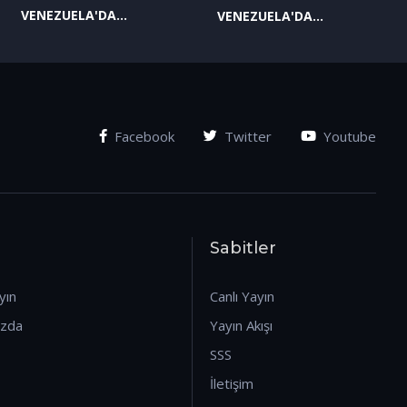
VENEZUELA'DA
VENEZUELA'DA
YAŞANAN SON
YAŞANAN SON
GELİŞMELER-2
GELİŞMELER-1
(07.01.2026)
(07.01.2026)
Facebook
Twitter
Youtube
Sabitler
yın
Canlı Yayın
ızda
Yayın Akışı
SSS
İletişim