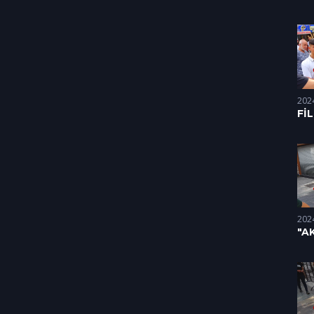
Dİ
HA
(25
202
Fİ
Dİ
HA
(10
202
"A
HA
Fİ
(18