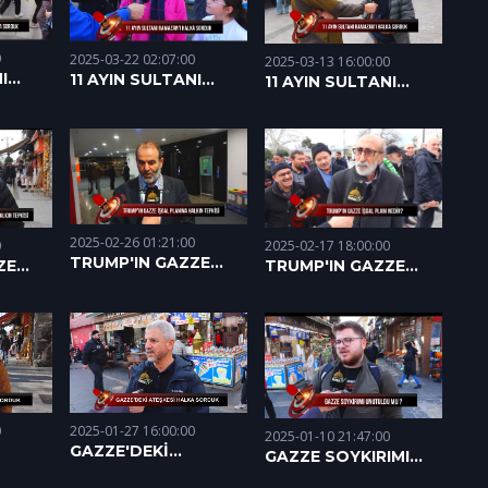
0
2025-03-22 02:07:00
2025-03-13 16:00:00
I
11 AYIN SULTANI
11 AYIN SULTANI
LKA
RAMAZAN'I HALKA
RAMAZAN'I HALKA
.2025)
SORDUK (17.03.2025)
SORDUK (13.03.2025)
2025-02-26 01:21:00
2025-02-17 18:00:00
0
TRUMP'IN GAZZE
TRUMP'IN GAZZE
ZE
PLANINA TEPKİLERİ
İŞGAL PLANI NEDİR?
LERİ
HALKA SORDUK
(17.02.2025)
K
(26.02.2025)
2025-01-27 16:00:00
0
2025-01-10 21:47:00
GAZZE'DEKİ
GAZZE SOYKIRIMI
ATEŞKESİ HALKA
KA
UNUTULDU MU?