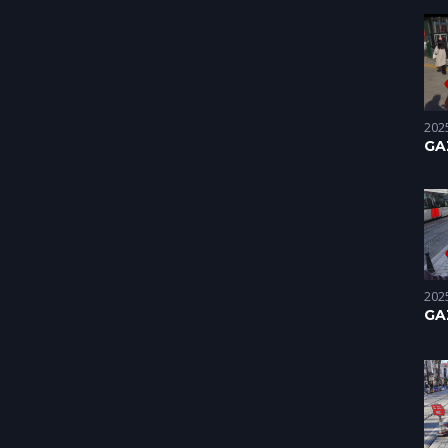
(15
202
GA
UN
(09
202
GA
UN
26