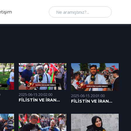
Ne aramıştınız
etişim
0
2025-06-15 20:02:00
2025-06-15 20:01:00
FİLİSTİN VE İRAN
FİLİSTİN VE İRAN
ZE
HALKININ
HALKININ
YANINDAYIZ - 3 I
YANINDAYIZ - 2 I
15.06.2025
15.06.2025