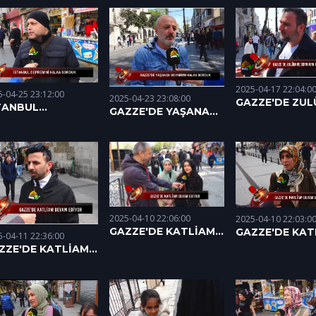
EDİYOR (27.04
İYOR (06.05.2025)
EDİYOR (01.05.2025)
- 3
2025-04-17 22:04:0
5-04-25 23:12:00
2025-04-23 23:08:00
GAZZE'DE ZUL
TANBUL
GAZZE'DE YAŞANAN
SOYKIRIM DEV
PREMİNİ HALKA
SOYKIRIMI HALKA
EDİYOR (17.04.
RDUK
SORDUK
.04.2025)
(23.04.2025)
2025-04-10 22:06:00
2025-04-10 22:03:0
GAZZE'DE KATLİAM
GAZZE'DE KAT
5-04-11 22:36:00
DEVAM EDİYOR
DEVAM EDİYO
ZZE'DE KATLİAM
(10.04.2025)
(09.04.2025)
VAM EDİYOR
.04.2025)