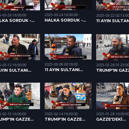
2025-03-24 16:00:00
5-03-26 16:00:00
2025-03-22 02:13:0
HALKA SORDUK -
LKA SORDUK -
11 AYIN SULTAN
RAMAZAN VE GAZZE
MAZAN VE GAZZE
RAMAZAN'I HA
(24.03.2025)
.03.2025)
SORDUK (18.03
2025-03-08 00:18:00
2025-02-28 01:23:0
5-03-12 16:00:00
11 AYIN SULTANI
TRUMP'IN GAZ
 AYIN SULTANI
RAMAZAN'I HALKA
PLANINA TEPKİ
MAZAN'I HALKA
SORDUK
HALKA SORDU
RDUK (12.03.2025)
(28.02.2025)
5-02-15 16:00:00
2025-01-28 16:00:0
2025-02-14 16:00:00
UMP'IN GAZZE
GAZZE'DEKİ
TRUMP'IN GAZZE
GAL PLANI NEDİR?
ATEŞKESİ HAL
İŞGAL PLANI NEDİR?