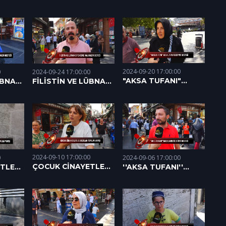
DİRENİŞİNE
DİRENİŞİNE
HALKIMIZIN DESTEĞİ
STEĞİ
HALKIMIZIN DESTEĞİ
(14.10.2024)
(16.10.2024)
2024-09-20 17:00:00
2024-09-24 17:00:00
0
"AKSA TUFANI"
FİLİSTİN VE LÜBNAN
ÜBNAN
HALKLARIN
DİRENİŞİNE
FİLİSTİN'E DESTEĞİ
HALKIMIZIN DESTEĞİ
STEĞİ
(20.09.2024)
(24.09.2024)
2024-09-10 17:00:00
0
2024-09-06 17:00:00
ÇOCUK CİNAYETLERİ
TLERİ
''AKSA TUFANI''
VE BOZULAN
HALKIMIZIN
TOPLUM YAPISI
I
FİLİSTİN'E DESTEĞİ
(10.09.2024)
(06.09.2024)