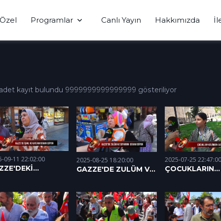
Özel
Programlar
Canlı Yayın
Hakkımızda
İl
 adet kayıt bulundu 9999999999999999 gösteriliyor
5-09-11 22:02:00
2025-07-25 22:47:0
2025-08-25 18:20:00
ZZE'DEKİ
ÇOCUKLARIN
GAZZE'DE ZULÜM VE
TLİAMI HALKA
DİLİNDEN GAZ
SOYKIRIM DEVAM
RDUK (11.09.2025)
EDİYOR (25.08.2025)