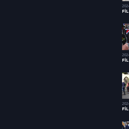
202
Fİ
Dİ
HA
(17
202
Fİ
Dİ
HA
(05
202
Fİ
Dİ
HA
(28