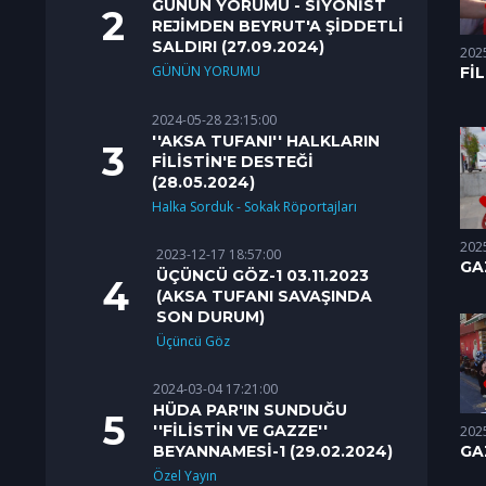
GÜNÜN YORUMU - SİYONİST
REJİMDEN BEYRUT'A ŞİDDETLİ
SALDIRI (27.09.2024)
202
GÜNÜN YORUMU
Fİ
HA
YAN
2024-05-28 23:15:00
15.
''AKSA TUFANI'' HALKLARIN
FİLİSTİN'E DESTEĞİ
(28.05.2024)
Halka Sorduk - Sokak Röportajları
202
2023-12-17 18:57:00
GA
ÜÇÜNCÜ GÖZ-1 03.11.2023
SO
(AKSA TUFANI SAVAŞINDA
ED
SON DURUM)
Üçüncü Göz
2024-03-04 17:21:00
HÜDA PAR'IN SUNDUĞU
''FİLİSTİN VE GAZZE''
202
GA
BEYANNAMESİ-1 (29.02.2024)
SO
Özel Yayın