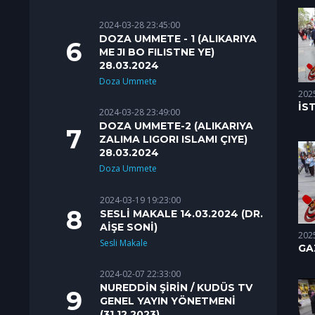
ED
2024-03-28 23:45:00
DOZA UMMETE - 1 (ALIKARIYA
ME JI BO FILISTNE YE)
28.03.2024
Doza Ummete
202
İS
2024-03-28 23:49:00
DE
DOZA UMMETE-2 (ALIKARIYA
SO
ZALIMA LIGORI ISLAMI ÇIYE)
(24
28.03.2024
Doza Ummete
2024-03-19 19:23:00
SESLİ MAKALE 14.03.2024 (DR.
AİŞE SONİ)
202
Sesli Makale
GA
DE
2024-02-07 22:33:00
(11
NUREDDİN ŞİRİN / KUDÜS TV
GENEL YAYIN YÖNETMENİ
(31.12.2023)