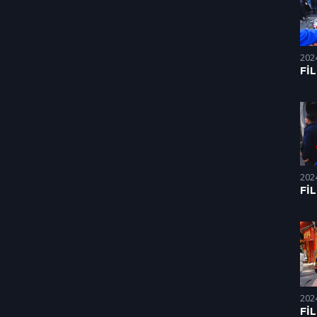
202
Fİ
Dİ
HA
(20
202
Fİ
Dİ
HA
(08
202
Fİ