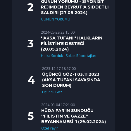
GÜNÜN YORUMU - SİYONİST
REJİMDEN BEYRUT'A ŞİDDETLİ
SALDIRI (27.09.2024)
GÜNÜN YORUMU
2024-05-28 23:15:00
''AKSA TUFANI'' HALKLARIN
FİLİSTİN'E DESTEĞİ
(28.05.2024)
Halka Sorduk - Sokak Röportajları
2023-12-17 18:57:00
ÜÇÜNCÜ GÖZ-1 03.11.2023
(AKSA TUFANI SAVAŞINDA
SON DURUM)
Üçüncü Göz
2024-03-04 17:21:00
HÜDA PAR'IN SUNDUĞU
''FİLİSTİN VE GAZZE''
BEYANNAMESİ-1 (29.02.2024)
Özel Yayın