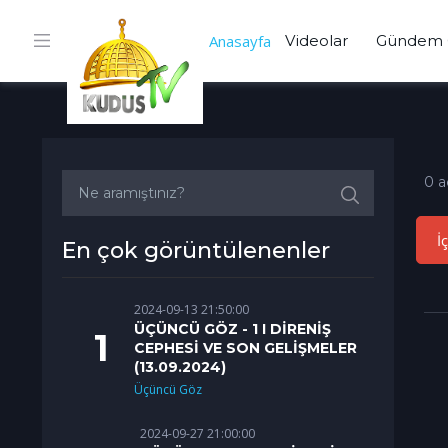
Anasayfa
Videolar
Gündem 
0 a
İ
En çok görüntülenenler
2024-09-13 21:50:00
ÜÇÜNCÜ GÖZ - 1 I DİRENİŞ
CEPHESİ VE SON GELİŞMELER
(13.09.2024)
Üçüncü Göz
2024-09-27 21:00:00