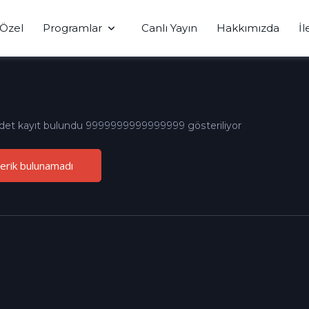
Özel
Programlar
Canlı Yayın
Hakkımızda
İl
det kayıt bulundu 9999999999999999 gösteriliyor
çerik bulunamadı