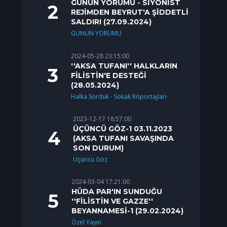
GÜNÜN YORUMU - SİYONİST
REJİMDEN BEYRUT'A ŞİDDETLİ
SALDIRI (27.09.2024)
GÜNÜN YORUMU
2024-05-28 23:15:00
''AKSA TUFANI'' HALKLARIN
FİLİSTİN'E DESTEĞİ
(28.05.2024)
Halka Sorduk - Sokak Röportajları
2023-12-17 18:57:00
ÜÇÜNCÜ GÖZ-1 03.11.2023
(AKSA TUFANI SAVAŞINDA
SON DURUM)
Üçüncü Göz
2024-03-04 17:21:00
HÜDA PAR'IN SUNDUĞU
''FİLİSTİN VE GAZZE''
BEYANNAMESİ-1 (29.02.2024)
Özel Yayın