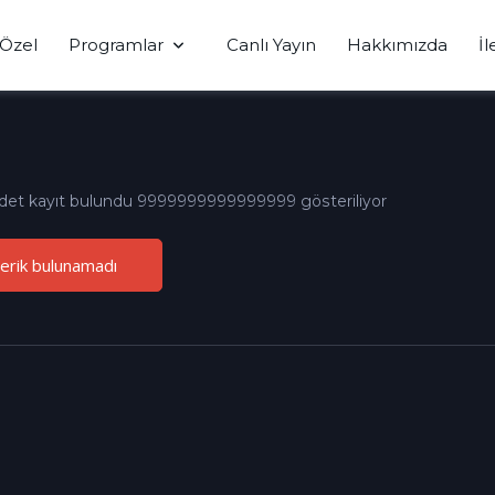
Özel
Programlar
Canlı Yayın
Hakkımızda
İl
det kayıt bulundu 9999999999999999 gösteriliyor
çerik bulunamadı