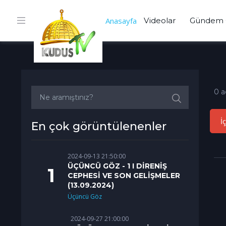
Anasayfa
Videolar
Gündem 
0 a
İ
En çok görüntülenenler
2024-09-13 21:50:00
ÜÇÜNCÜ GÖZ - 1 I DİRENİŞ
CEPHESİ VE SON GELİŞMELER
(13.09.2024)
Üçüncü Göz
2024-09-27 21:00:00