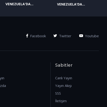
VENEZUELA'DA
VENEZUELA'DA
YAŞANAN SON
YAŞANAN SON
GELİŞMELER-2
GELİŞMELER-1
(07.01.2026)
(07.01.2026)
Facebook
Twitter
Youtube
Sabitler
yın
Canlı Yayın
ızda
Yayın Akışı
SSS
İletişim