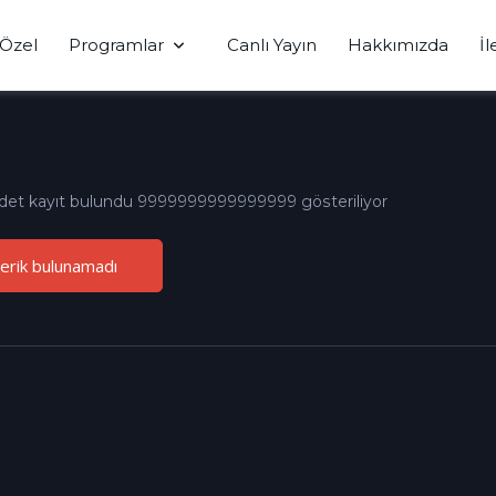
Özel
Programlar
Canlı Yayın
Hakkımızda
İl
det kayıt bulundu 9999999999999999 gösteriliyor
çerik bulunamadı