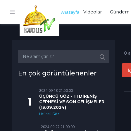
Anasayfa
Videolar
Gündem 
0 a
İ
En çok görüntülenenler
2024-09-13 21:50:00
ÜÇÜNCÜ GÖZ - 1 I DİRENİŞ
CEPHESİ VE SON GELİŞMELER
(13.09.2024)
Üçüncü Göz
2024-09-27 21:00:00