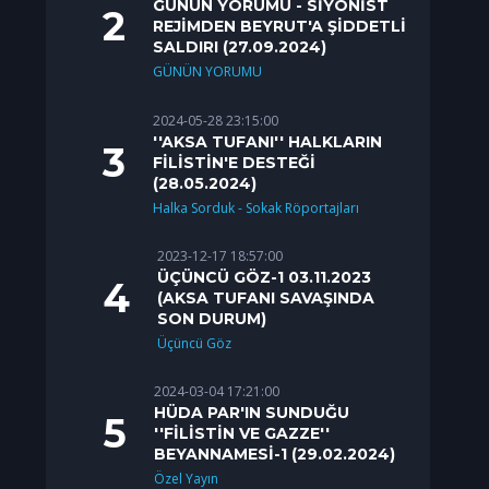
GÜNÜN YORUMU - SİYONİST
REJİMDEN BEYRUT'A ŞİDDETLİ
SALDIRI (27.09.2024)
GÜNÜN YORUMU
2024-05-28 23:15:00
''AKSA TUFANI'' HALKLARIN
FİLİSTİN'E DESTEĞİ
(28.05.2024)
Halka Sorduk - Sokak Röportajları
2023-12-17 18:57:00
ÜÇÜNCÜ GÖZ-1 03.11.2023
(AKSA TUFANI SAVAŞINDA
SON DURUM)
Üçüncü Göz
2024-03-04 17:21:00
HÜDA PAR'IN SUNDUĞU
''FİLİSTİN VE GAZZE''
BEYANNAMESİ-1 (29.02.2024)
Özel Yayın